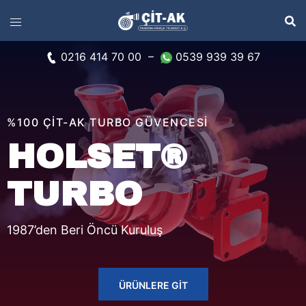
0216 414 70 00
–
0539 939 39 67
%100 ÇİT-AK TURBO GÜVENCESİ
HOLSET®
TURBO
1987’den Beri Öncü Kuruluş
ÜRÜNLERE GIT